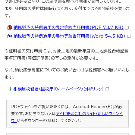
明書」が必要となり、この証明書を都市計画課で交付しています。
また、証明願の受付は随時行っており、交付までは2週間前後を要しま
す。
納税猶予の特例適用の農地等該当証明書（PDF 73.7 KB）
納税猶予の特例適用の農地等該当証明書（Word 54.5 KB）
※証明書の交付申請には、対象土地の最新年度の土地課税台帳記載
事項証明書（評価証明書）の写しの添付が必要です。
なお、納税猶予制度についてのお問い合わせは税務署へお願いいたし
ます。
相模原税務署（国税庁のホームページ）
（外部リンク）
PDFファイルをご覧いただくには、「Acrobat Reader（R）」が必
要です。お持ちでない人は
アドビ株式会社のサイト（新しいウィンド
ウ）
からダウンロード（無料）してください。