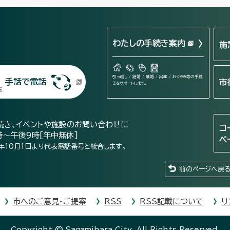
わたしの手続き案内
施
引っ越し / 結婚 / 離婚 / 出産 / おくやみ等の手続
手話で電話
市
きをサポートします。
続き、イベントや施設のお問い合わせに
コ
時～午後9時[年中無休]
ペ
年10月1日より代表電話番号と統合します。
前のページへ戻
市へのご意見・ご提案
RSS
RSS記載について
リ
Copyright © Sagamihara City. All Rights Reserved.