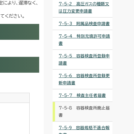
により、遅滞なく、
7-5-2 高圧ガスの種類又
は圧力変更申請書
てください。
7-5-3 附属品検査申請書
7-5-4 特別充填許可申請
書
7-5-5 容器検査所登録申
請書
7-5-6 容器検査所登録更
新申請書
7-5-7 検査主任者届書
7-5-8 容器検査所廃止届
書
7-5-9 容器規格不適合報