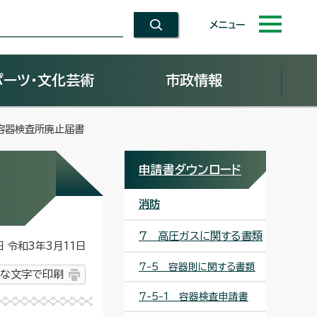
メニュー
ポーツ・文化芸術
市政情報
 容器検査所廃止届書
申請書ダウンロード
消防
7 高圧ガスに関する書類
令和3年3月11日
7-5 容器則に関する書類
な文字で印刷
7-5-1 容器検査申請書