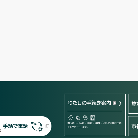
わたしの手続き案内
施
引っ越し / 結婚 / 離婚 / 出産 / おくやみ等の手続
手話で電話
市
きをサポートします。