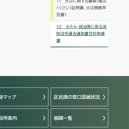
11 火災に関する書類（罹災
（りさい）証明書、火災損害申
告書）
12 ホテル・民泊等に係る消
防法令適合通知書交付申請
書
設マップ
区民課の窓口混雑状況
役所案内
組織一覧