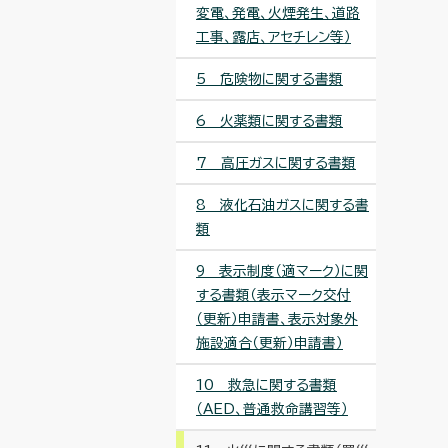
変電、発電、火煙発生、道路
工事、露店、アセチレン等）
5 危険物に関する書類
6 火薬類に関する書類
7 高圧ガスに関する書類
8 液化石油ガスに関する書
類
9 表示制度（適マーク）に関
する書類（表示マーク交付
（更新）申請書、表示対象外
施設適合（更新）申請書）
10 救急に関する書類
（AED、普通救命講習等）