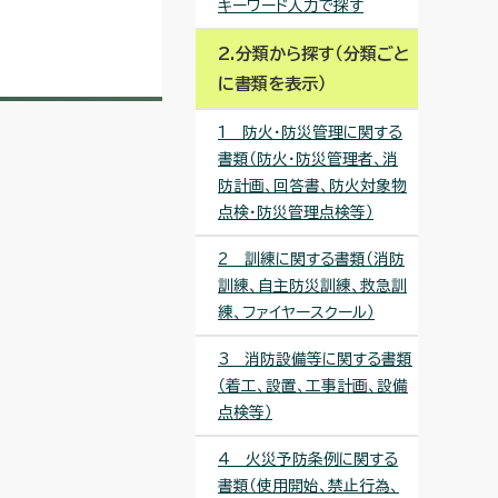
キーワード入力で探す
2.分類から探す（分類ごと
に書類を表示）
1 防火・防災管理に関する
書類（防火・防災管理者、消
防計画、回答書、防火対象物
点検・防災管理点検等）
2 訓練に関する書類（消防
訓練、自主防災訓練、救急訓
練、ファイヤースクール）
3 消防設備等に関する書類
（着工、設置、工事計画、設備
点検等）
4 火災予防条例に関する
書類（使用開始、禁止行為、