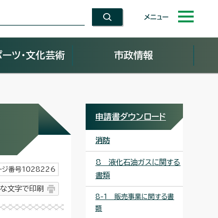
メニュー
ポーツ・文化芸術
市政情報
申請書ダウンロード
消防
8 液化石油ガスに関する
ージ番号1028226
書類
な文字で印刷
8-1 販売事業に関する書
類