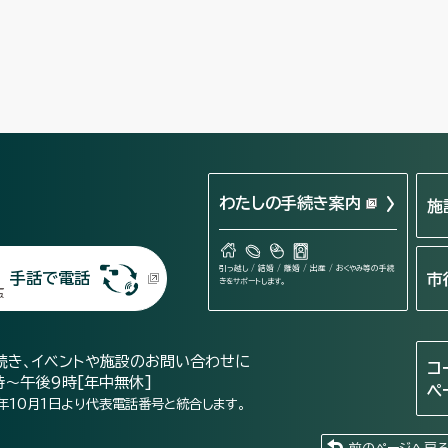
わたしの手続き案内
施
引っ越し / 結婚 / 離婚 / 出産 / おくやみ等の手続
手話で電話
市
きをサポートします。
続き、イベントや施設のお問い合わせに
コ
時～午後9時[年中無休]
ペ
年10月1日より代表電話番号と統合します。