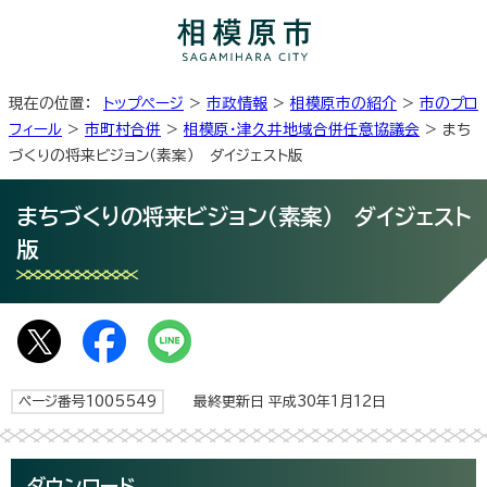
現在の位置：
トップページ
>
市政情報
>
相模原市の紹介
>
市のプロ
フィール
>
市町村合併
>
相模原・津久井地域合併任意協議会
> まち
づくりの将来ビジョン（素案） ダイジェスト版
まちづくりの将来ビジョン（素案） ダイジェスト
版
ページ番号1005549
最終更新日 平成30年1月12日
ダウンロード