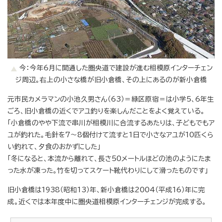
今：今年6月に開通した圏央道で建設が進む相模原インターチェン
ジ周辺。右上の小さな橋が旧小倉橋、その上にあるのが新小倉橋
元市民カメラマンの小池久男さん（63）＝緑区原宿＝は小学5、6年生
ごろ、旧小倉橋の近くでアユ釣りを楽しんだことをよく覚えている。
「小倉橋のやや下流で串川が相模川に合流するあたりは、子どもでもア
ユが釣れた。毛針を7～8個付けて流すと1日で小さなアユが10匹くら
い釣れて、夕食のおかずにした」
「冬になると、本流から離れて、長さ50メートルほどの池のようにたま
った水が凍った。竹を切ってスケート靴代わりにして滑ったものです」
旧小倉橋は1938（昭和13）年、新小倉橋は2004（平成16）年に完
成。近くでは本年度中に圏央道相模原インターチェンジが完成する。