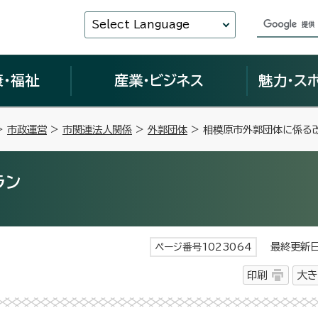
Select Language
康・福祉
産業・ビジネス
魅力・ス
>
市政運営
>
市関連法人関係
>
外郭団体
> 相模原市外郭団体に係る
ラン
最終更新日 
ページ番号1023064
印刷
大き