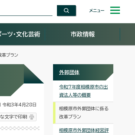
メニュー
ポーツ・文化芸術
市政情報
改革プラン
外郭団体
令和7年度相模原市の出
資法人等の概要
令和3年4月28日
相模原市外郭団体に係る
な文字で印刷
改革プラン
相模原市外郭団体経営評