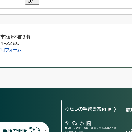
送信
5 市役所本館3階
4-2280
用フォーム
わたしの手続き案内
施
引っ越し / 結婚 / 離婚 / 出産 / おくやみ等の手続
手話で電話
市