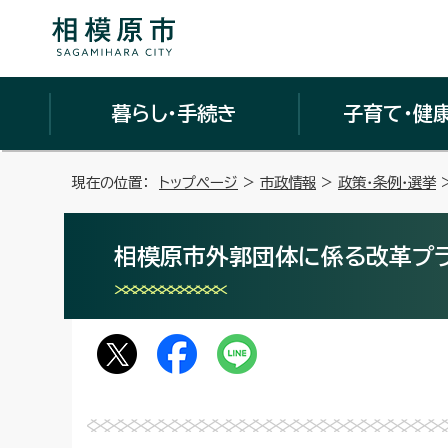
暮らし・手続き
子育て・健
現在の位置：
トップページ
>
市政情報
>
政策・条例・選挙
相模原市外郭団体に係る改革プ