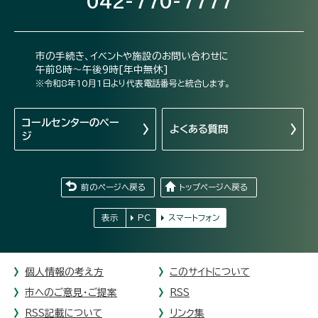
042-770-7777
市の手続き、イベントや施設のお問い合わせに
午前8時～午後9時[年中無休]
※令和8年10月1日より代表電話番号と統合します。
コールセンターの
ペー
よくある質問
ジ
前のページへ戻る
トップページへ戻る
表示
PC
スマートフォン
個人情報の考え方
このサイトについて
市へのご意見・ご提案
RSS
RSS記載について
リンク集