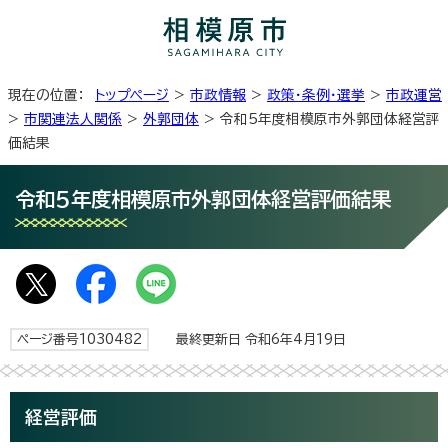
現在の位置：
トップページ
>
市政情報
>
政策・条例・選挙
>
市政運営
>
市関連法人関係
>
外郭団体
> 令和5年度相模原市外郭団体経営評
価結果
令和5年度相模原市外郭団体経営評価結果
ページ番号1030482
最終更新日 令和6年4月19日
経営評価