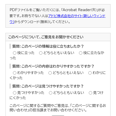
PDFファイルをご覧いただくには、「Acrobat Reader（R）」が必
要です。お持ちでない人は
アドビ株式会社のサイト（新しいウィンド
ウ）
からダウンロード（無料）してください。
このページについて、ご意見をお聞かせください
質問：このページの情報は役に立ちましたか？
役に立った
どちらともいえない
役に立たなか
った
質問：このページの内容はわかりやすかったですか？
わかりやすかった
どちらともいえない
わかりに
くかった
質問：このページは見つけやすかったですか？
見つけやすかった
どちらともいえない
見つけ
にくかった
このページに関するご質問やご意見は、「このページに関するお
問い合わせ」の担当課までお問い合わせください。