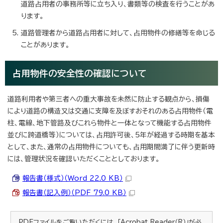
道路占用者の事務所等に立ち入り、書類等の検査を行うことがあ
ります。
道路管理者から道路占用者に対して、占用物件の修繕等を命じる
ことがあります。
占用物件の安全性の確認について
道路利用者や第三者への重大事故を未然に防止する観点から、損傷
により道路の構造又は交通に支障を及ぼすおそれのある占用物件（電
柱、電線、地下管路及びこれら物件と一体となって機能する占用物件
並びに跨道橋等）については、占用許可後、5年が経過する時期を基本
として、また、通常の占用物件についても、占用期間満了に伴う更新時
には、管理状況を確認いただくこととしております。
報告書（様式）（Word 22.0 KB）
報告書（記入例）（PDF 79.0 KB）
PDFファイルをご覧いただくには、「Acrobat Reader（R）」が必