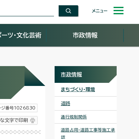
メニュー
ポーツ・文化芸術
市政情報
市政情報
まちづくり・環境
道路
ージ番号1026830
通行規制関係
な文字で印刷
道路占用・道路工事等施工承
認