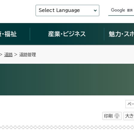
Select Language
康・福祉
産業・ビジネス
魅力・ス
>
道路
> 道路管理
ペ
印刷
大き