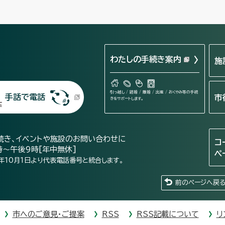
わたしの手続き案内
施
引っ越し / 結婚 / 離婚 / 出産 / おくやみ等の手続
手話で電話
市
きをサポートします。
続き、イベントや施設のお問い合わせに
コ
時～午後9時[年中無休]
ペ
年10月1日より代表電話番号と統合します。
前のページへ戻
市へのご意見・ご提案
RSS
RSS記載について
リ