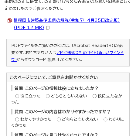
条例の改正に併せて、改正部分も含めた各条文の取扱いを解説として
定めましたのでご参照ください。
相模原市建築基準条例の解説（令和7年4月25日改定版）
（PDF 1.2 MB）
PDFファイルをご覧いただくには、「Acrobat Reader（R）」が必
要です。お持ちでない人は
アドビ株式会社のサイト（新しいウィンド
ウ）
からダウンロード（無料）してください。
このページについて、ご意見をお聞かせください
質問：このページの情報は役に立ちましたか？
役に立った
どちらともいえない
役に立たなか
った
質問：このページの内容はわかりやすかったですか？
わかりやすかった
どちらともいえない
わかりに
くかった
質問：このページは見つけやすかったですか？