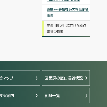
麻溝台・新磯野地区整備推進
事業
産業用地創出に向けた拠点
整備の概要
設マップ
区民課の窓口混雑状況
役所案内
組織一覧