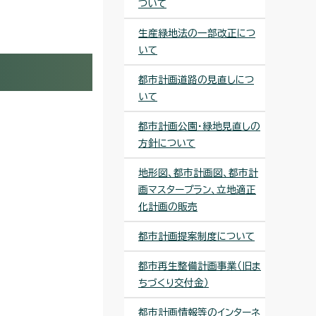
ついて
生産緑地法の一部改正につ
いて
都市計画道路の見直しにつ
いて
都市計画公園・緑地見直しの
方針について
地形図、都市計画図、都市計
画マスタープラン、立地適正
化計画の販売
都市計画提案制度について
都市再生整備計画事業（旧ま
ちづくり交付金）
都市計画情報等のインターネ