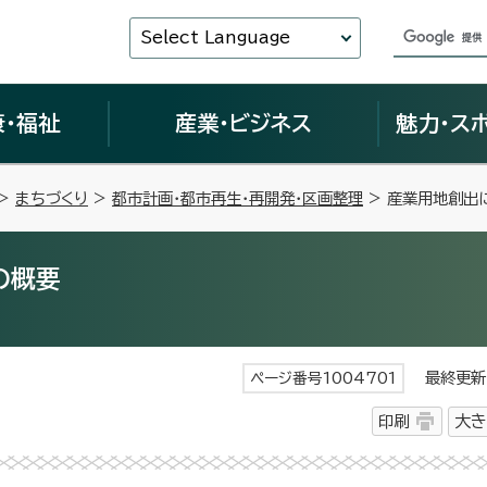
Select Language
康・福祉
産業・ビジネス
魅力・ス
>
まちづくり
>
都市計画・都市再生・再開発・区画整理
> 産業用地創出
の概要
最終更新日
ページ番号1004701
印刷
大き