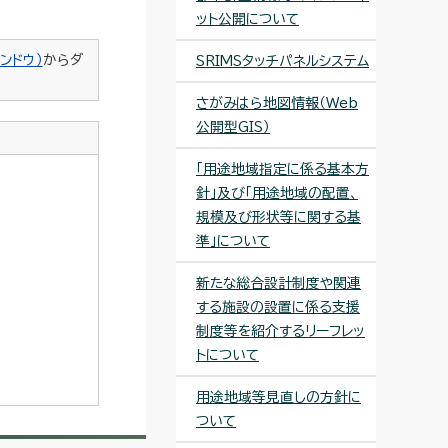
ット公開について
ンドウ）
からダ
SRIMSタッチパネルシステム
さがみはら地図情報（Web
公開型GIS）
「用途地域指定に係る基本方
針」及び「用途地域の配置、
規模及び形状等に関する基
準」について
新たな総合設計制度や関連
する施設の設置に係る支援
制度等を紹介するリーフレッ
トについて
用途地域等見直しの方針に
ついて