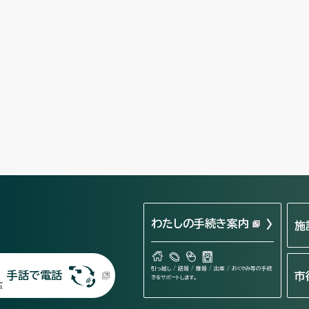
わたしの手続き案内
施
引っ越し / 結婚 / 離婚 / 出産 / おくやみ等の手続
手話で電話
市
きをサポートします。