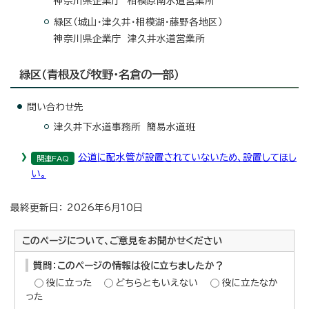
神奈川県企業庁 相模原南水道営業所
緑区（城山・津久井・相模湖・藤野各地区）
神奈川県企業庁 津久井水道営業所
緑区（青根及び牧野・名倉の一部）
問い合わせ先
津久井下水道事務所 簡易水道班
公道に配水管が設置されていないため、設置してほし
関連FAQ
い。
最終更新日： 2026年6月10日
このページについて、ご意見をお聞かせください
質問：このページの情報は役に立ちましたか？
役に立った
どちらともいえない
役に立たなか
った