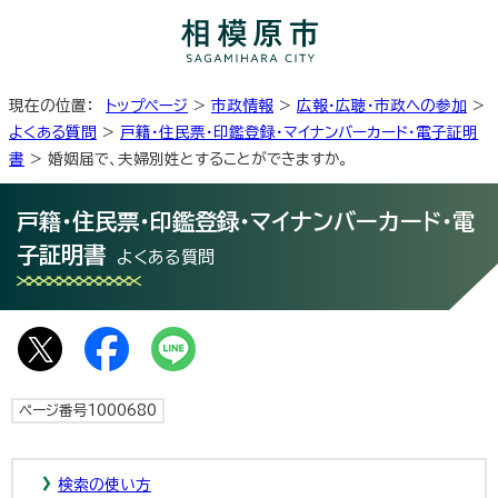
現在の位置：
トップページ
>
市政情報
>
広報・広聴・市政への参加
>
よくある質問
>
戸籍・住民票・印鑑登録・マイナンバーカード・電子証明
書
> 婚姻届で、夫婦別姓とすることができますか。
戸籍・住民票・印鑑登録・マイナンバーカード・電
子証明書
よくある質問
ページ番号1000680
検索の使い方