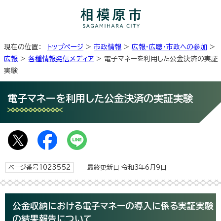
現在の位置：
トップページ
>
市政情報
>
広報・広聴・市政への参加
>
広報
>
各種情報発信メディア
> 電子マネーを利用した公金決済の実証
実験
電子マネーを利用した公金決済の実証実験
ページ番号1023552
最終更新日 令和3年6月9日
公金収納における電子マネーの導入に係る実証実験
の結果報告について