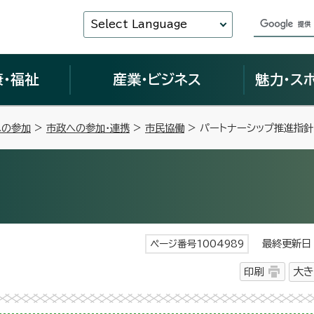
Select Language
康・福祉
産業・ビジネス
魅力・ス
への参加
>
市政への参加・連携
>
市民協働
> パートナーシップ推進指針
最終更新日 
ページ番号1004989
印刷
大き