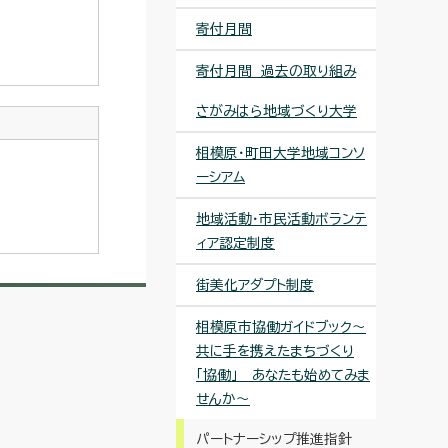
寄付月間
寄付月間 過去の取り組み
さがみはら地域づくり大学
相模原・町田大学地域コンソ
ーシアム
地域活動・市民活動ボランテ
ィア認定制度
街美化アダプト制度
相模原市協働ガイドブック～
共に手を携えたまちづくり
「協働」 あなたも始めてみま
せんか～
パートナーシップ推進指針