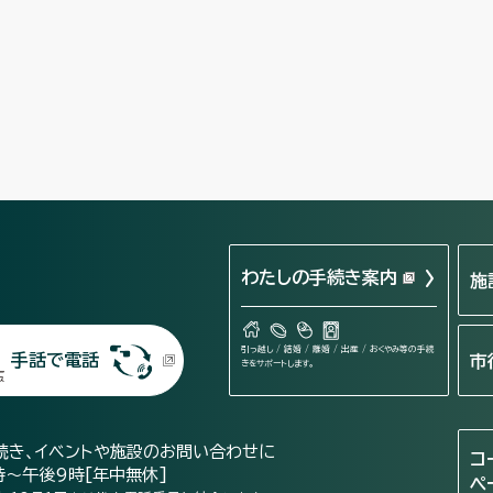
わたしの手続き案内
施
引っ越し / 結婚 / 離婚 / 出産 / おくやみ等の手続
手話で電話
市
きをサポートします。
続き、イベントや施設のお問い合わせに
コ
時～午後9時[年中無休]
ペ