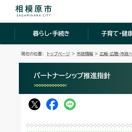
暮らし・手続き
子育て・健
現在の位置：
トップページ
>
市政情報
>
広報・広聴・市政
パートナーシップ推進指針