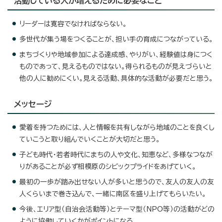
活動している人が増えるために必要なこと
リーダーは寛容でなければならない。
多世代が集う場をつくることが、担い手の育成につながっている。
まちづくりや地域参加による達成感、やりがい、経験値は身につく
ものであって、見えるものではない。得られるものが見えづらいと
他の人に勧めにくい。見える活動、具体的な活動が必要だと思う。
メッセージ
愛着を持つためには、人と情報を共有しながら地域のことを良くし
ていこうと取り組んでいくことが大切だと思う。
子ども時代・若者時代にまちの人や文化、知恵など、多様なつなが
りがあることが必ず相模原のシビックプライドをあげていく。
最初の一歩が踏み出せない人が多いと思うので、友人の友人の友
人くらいまで巻き込んで、一緒に南区を盛り上げてもらいたい。
今後、エリア型（自治会活動等）とテーマ型（NPO等）の活動がどの
ように協働していくかがポイントになる。