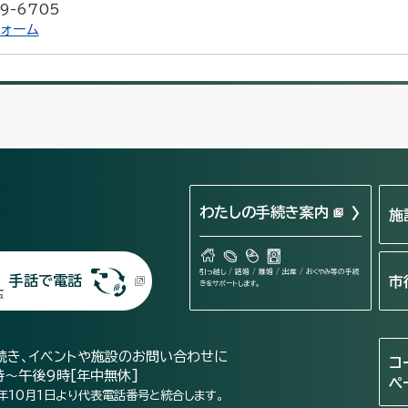
9-6705
ォーム
わたしの手続き案内
施
引っ越し / 結婚 / 離婚 / 出産 / おくやみ等の手続
手話で電話
市
きをサポートします。
続き、イベントや施設のお問い合わせに
コ
時～午後9時[年中無休]
ペ
年10月1日より代表電話番号と統合します。