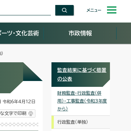
メニュー
ポーツ・文化芸術
市政情報
）
監査結果に基づく措置
の公表
財務監査・行政監査（併
用）・工事監査（令和3年度
令和6年4月12日
から）
な文字で印刷
行政監査（単独）