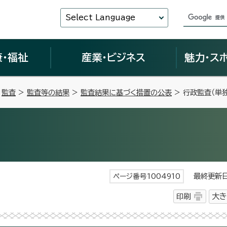
Select Language
康・福祉
産業・ビジネス
魅力・ス
>
監査
>
監査等の結果
>
監査結果に基づく措置の公表
> 行政監査（単独
最終更新日 
ページ番号1004910
印刷
大き