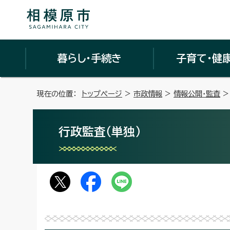
暮らし・手続き
子育て・健
現在の位置：
トップページ
>
市政情報
>
情報公開・監査
行政監査（単独）