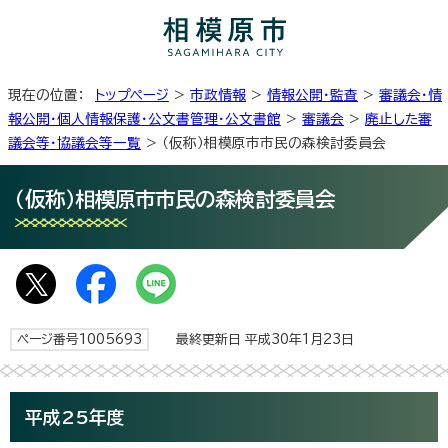
現在の位置：
トップページ
>
市政情報
>
情報公開・監査
>
審議会・情
報公開・個人情報保護・公文書管理・公文書館
>
審議会
>
廃止した審
議会等・協議会等一覧
> （仮称）相模原市市民の森検討委員会
（仮称）相模原市市民の森検討委員会
ページ番号1005693
最終更新日 平成30年1月23日
平成25年度