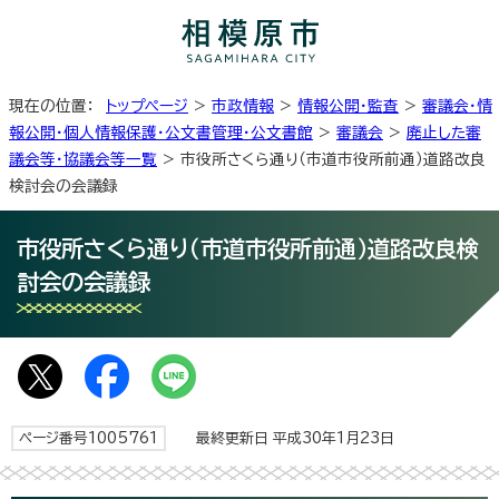
現在の位置：
トップページ
>
市政情報
>
情報公開・監査
>
審議会・情
報公開・個人情報保護・公文書管理・公文書館
>
審議会
>
廃止した審
議会等・協議会等一覧
> 市役所さくら通り（市道市役所前通）道路改良
検討会の会議録
市役所さくら通り（市道市役所前通）道路改良検
討会の会議録
ページ番号1005761
最終更新日 平成30年1月23日