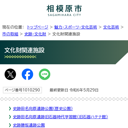
現在の位置：
トップページ
>
魅力・スポーツ・文化芸術
>
文化芸術
>
市の取組
>
史跡・文化財
> 文化財関連施設
文化財関連施設
ページ番号1010290
最終更新日 令和6年5月29日
史跡田名向原遺跡公園（歴史公園）
史跡田名向原遺跡旧石器時代学習館（旧石器ハテナ館）
史跡勝坂遺跡公園