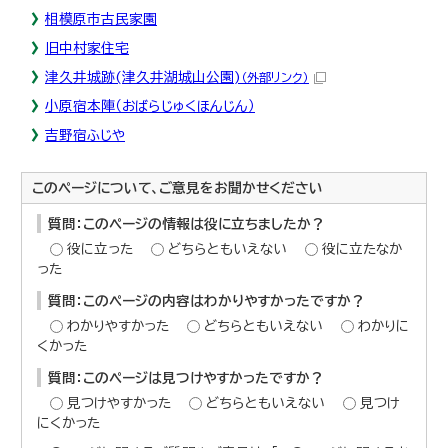
相模原市古民家園
旧中村家住宅
津久井城跡(津久井湖城山公園)
（外部リンク）
小原宿本陣（おばらじゅくほんじん）
吉野宿ふじや
このページについて、ご意見をお聞かせください
質問：このページの情報は役に立ちましたか？
役に立った
どちらともいえない
役に立たなか
った
質問：このページの内容はわかりやすかったですか？
わかりやすかった
どちらともいえない
わかりに
くかった
質問：このページは見つけやすかったですか？
見つけやすかった
どちらともいえない
見つけ
にくかった