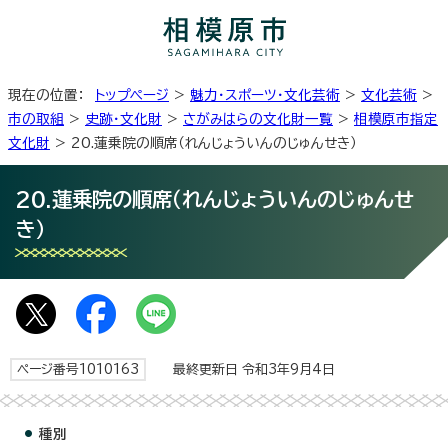
現在の位置：
トップページ
>
魅力・スポーツ・文化芸術
>
文化芸術
>
市の取組
>
史跡・文化財
>
さがみはらの文化財一覧
>
相模原市指定
文化財
> 20.蓮乗院の順席（れんじょういんのじゅんせき）
20.蓮乗院の順席（れんじょういんのじゅんせ
き）
ページ番号1010163
最終更新日 令和3年9月4日
種別