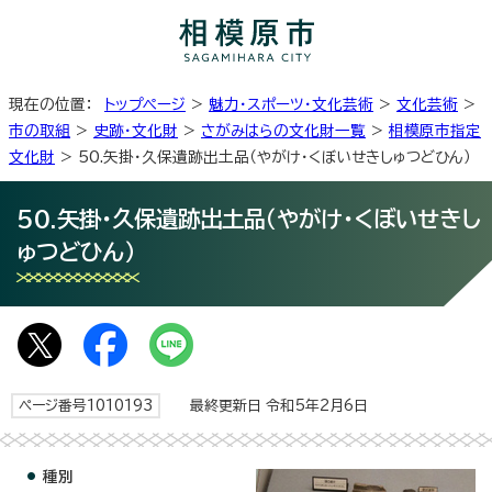
現在の位置：
トップページ
>
魅力・スポーツ・文化芸術
>
文化芸術
>
市の取組
>
史跡・文化財
>
さがみはらの文化財一覧
>
相模原市指定
文化財
> 50.矢掛・久保遺跡出土品（やがけ・くぼいせきしゅつどひん）
50.矢掛・久保遺跡出土品（やがけ・くぼいせきし
ゅつどひん）
ページ番号1010193
最終更新日 令和5年2月6日
種別