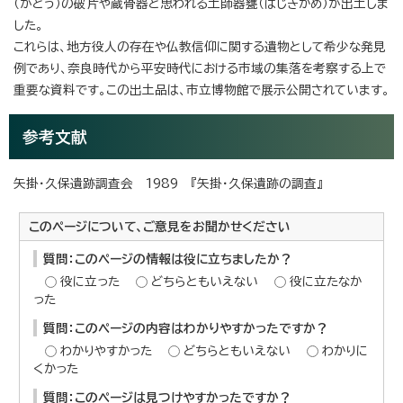
（がとう）の破片や蔵骨器と思われる土師器甕（はじきかめ）が出土しま
した。
これらは、地方役人の存在や仏教信仰に関する遺物として希少な発見
例であり、奈良時代から平安時代における市域の集落を考察する上で
重要な資料です。この出土品は、市立博物館で展示公開されています。
参考文献
矢掛・久保遺跡調査会 1989 『矢掛・久保遺跡の調査』
このページについて、ご意見をお聞かせください
質問：このページの情報は役に立ちましたか？
役に立った
どちらともいえない
役に立たなか
った
質問：このページの内容はわかりやすかったですか？
わかりやすかった
どちらともいえない
わかりに
くかった
質問：このページは見つけやすかったですか？