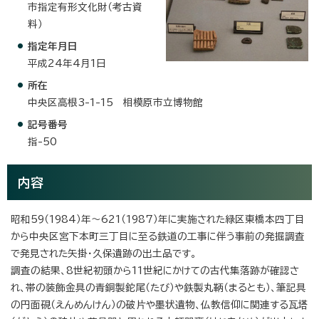
市指定有形文化財（考古資
料）
指定年月日
平成24年4月1日
所在
中央区高根3-1-15 相模原市立博物館
記号番号
指-50
内容
昭和59（1984）年～621（1987）年に実施された緑区東橋本四丁目
から中央区宮下本町三丁目に至る鉄道の工事に伴う事前の発掘調査
で発見された矢掛・久保遺跡の出土品です。
調査の結果、8世紀初頭から11世紀にかけての古代集落跡が確認さ
れ、帯の装飾金具の青銅製鉈尾（たび）や鉄製丸鞆（まるとも）、筆記具
の円面硯（えんめんけん）の破片や墨状遺物、仏教信仰に関連する瓦塔