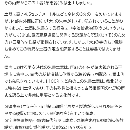
その内部からこの土器（須恵器）※は出土しました。
土器は高さ4.5センチメートルほどで全体の3分の一を欠いています
が、体部内外面に正位で「大」の朱字が1つずつ記されていることがわ
かりました。土器に朱書きする行為は、『宇治拾遺物語（うじしゅういも
のがたり）※』に載る藤原道長に関係する説話から呪詛（じゅそ）のため
の非日常的な性格が指摘されています。しかし、「大」の字のもつ意味
も含めてこの特異な土器の用途を解釈することは容易ではありませ
ん。
県内における平安時代の朱書土器は、国府の存在が確実視される平
塚市に集中し、古代の駅路沿線に位置する海老名市や藤沢市、葉山町
でも発見されています。1,100年ほど前のこの朱書土器は、県北部で
は稀有な出土例であり、その特殊性と相まって古代相模国の北辺の歴
史を語る上で非常に重要となる文化財です。
※須恵器（すえき）…5世紀に朝鮮半島から製法が伝えられた灰色を
呈する硬質の土器。のぼり窯（あな窯）を用いて焼成。
※宇治拾遺物語…鎌倉時代前期に成立した編者未詳の説話集。仏教
説話、貴族説話、世俗説話、笑話など197話を所収。