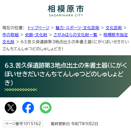
現在の位置：
トップページ
>
魅力・スポーツ・文化芸術
>
文化芸術
>
市の取組
>
史跡・文化財
>
さがみはらの文化財一覧
>
相模原市指定
文化財
> 63.苦久保遺跡第3地点出土の朱書土器（にがくぼいせきだい
さんちてんしゅつどのしゅしょどき）
63.苦久保遺跡第3地点出土の朱書土器（にがく
ぼいせきだいさんちてんしゅつどのしゅしょど
き）
ページ番号1015162
最終更新日 令和7年9月2日