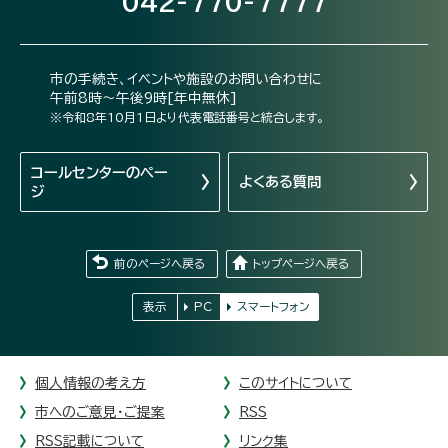
042-770-7777
市の手続き、イベントや施設のお問い合わせに
午前8時～午後9時[年中無休]
※令和8年10月1日より代表電話番号と統合します。
コールセンターの
ペー
よくある質問
ジ
前のページへ戻る
トップページへ戻る
表示
PC
スマートフォン
個人情報の考え方
このサイトについて
市へのご意見・ご提案
RSS
RSS記載について
リンク集