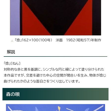
「捻」162×100（100号） 洋画 1982（昭和57）年制作
解説
「捻」〔ねん〕
対称的な赤と黒を基調に、シンプルな円と線によって塗り分けられた
本作品ですが、交差を避けた中心の空間が間合いを生み、物体が捻じ
曲げられたかのような面白さをつくり出しています。
森の唄