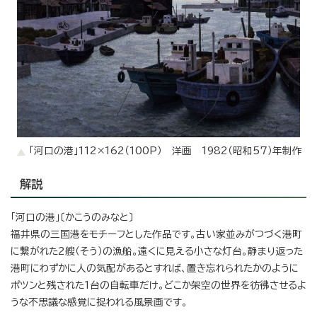
「河口の港」112×162（100P） 洋画 1982（昭和57）年制作
解説
「河口の港」〔かこうのみなと〕
福井県の三国港をモチーフとした作品です。古い家並みがつづく港町
に繋がれた2艘（そう）の漁船。遠くに見える小さな灯台。静まり返った
港町にわずかに人の気配があるとすれば、置き忘れられたかのように
ポツンと残された1台の自転車だけ。どこか架空の世界を彷彿させるよ
うな不思議な感覚に捉われる風景画です。