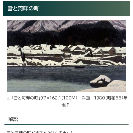
雪と河畔の町
「雪と河畔の町」97×162.1（100M） 洋画 1980（昭和55）年
制作
解説
「雪と河畔の町」〔ゆきとかはんのまち〕