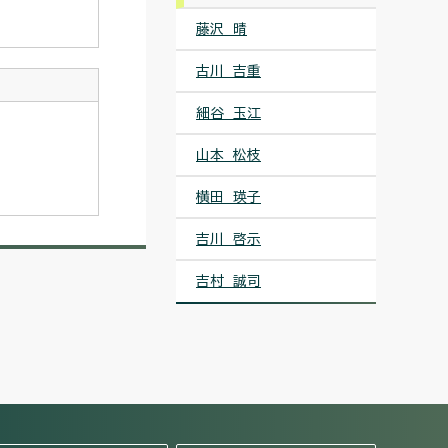
藤沢 晴
古川 吉重
細谷 玉江
山本 松枝
横田 瑛子
吉川 啓示
吉村 誠司