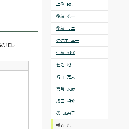
上條 陽子
後藤 公一
後藤 良二
佐佐木 幸一
「EL-
。
進藤 裕代
菅沼 稔
陶山 定人
高嶋 文彦
成田 禎介
秦 加奈子
幡谷 純