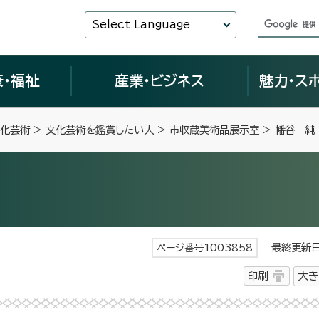
Select Language
康・福祉
産業・ビジネス
魅力・ス
化芸術
>
文化芸術を鑑賞したい人
>
市収蔵美術品展示室
> 幡谷 純
最終更新日 
ページ番号1003858
印刷
大き