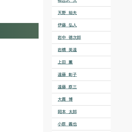
相吉沢 久
天野 裕夫
伊藤 弘人
岩中 徳次郎
岩橋 英遠
上田 薫
遠藤 彰子
遠藤 原三
大貫 博
岡本 太郎
小原 義也