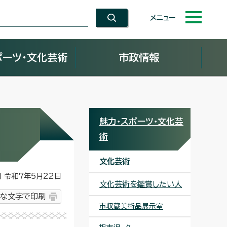
メニュー
ポーツ・文化芸術
市政情報
魅力・スポーツ・文化芸
術
文化芸術
令和7年5月22日
文化芸術を鑑賞したい人
な文字で印刷
市収蔵美術品展示室