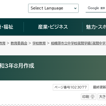
Select Language
康・福祉
産業・ビジネス
魅力・ス
教育
>
教育委員会
>
学校教育
>
相模原市立中学校夜間学級（夜間中学）Nig
和3年8月作成
最終更新日
ページ番号1023077
印刷
大き