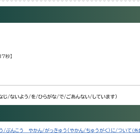
37秒】
おなじ/ないよう/を/ひらがな/で/ごあんない/しています）
う/ぶんこう やかん/がっきゅう（やかん/ちゅうがく）に/ついて
（外