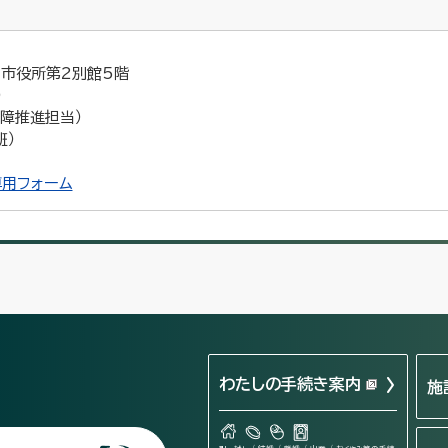
5 市役所第2別館5階
）
保障推進担当）
班）
用フォーム
わたしの手続き案内
施