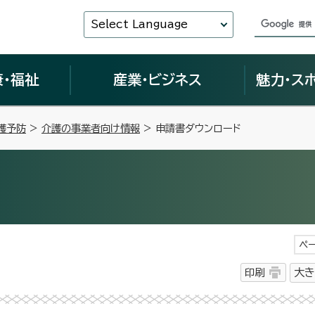
Select Language
康・福祉
産業・ビジネス
魅力・ス
護予防
>
介護の事業者向け情報
> 申請書ダウンロード
ペー
印刷
大き