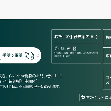
わたしの手続き案内
施
引っ越し / 結婚 / 離婚 / 出産 / おくやみ等の手続
手話で電話
市
きをサポートします。
続き、イベントや施設のお問い合わせに
コ
時～午後9時[年中無休]
ペ
年10月1日より代表電話番号と統合します。
前のページへ戻