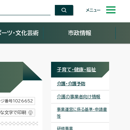
メニュー
ポーツ・文化芸術
市政情報
子育て・健康・福祉
介護・介護予防
介護の事業者向け情報
ジ番号1026652
事業運営に係る基準・申請書
な文字で印刷
等
研修事業