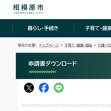
暮らし・手続き
子育て・健
現在の位置：
トップページ
>
子育て・健康・福祉
>
介護・介
申請書ダウンロード