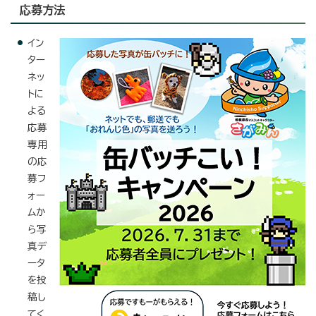
応募方法
イン
ター
ネッ
トに
よる
応募
専用
の応
募フ
ォー
ムか
ら写
真デ
ータ
を投
稿し
てく