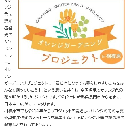
オレ
ンジ
色は
認知
症啓
発の
シン
ボル
カラ
ー。
オレ
ンジ
ガーデニングプロジェクトは、「認知症になっても暮らしやすいまちをみ
んなで創っていこう！」という思いを共有し、全国各地でオレンジ色の
花を咲かせるプロジェクトです。令和2年に新潟県長岡市から始まり、
日本中に広がりつつあります。
相模原市でも令和4年からプロジェクトを開始し、オレンジの花の写真
や認知症啓発のメッセージを募集するとともに、イベント等で花の種の
配布などを行っております。