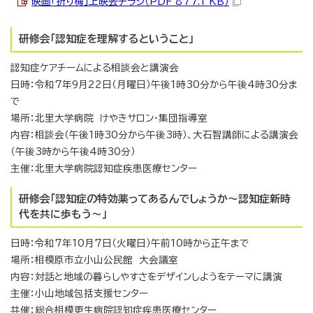
映画「折り梅」上映会チラシ（PDF 877.1 KB）
研修会「認知症を理解するということ」
認知症ケアチームによる相談会と講演会
日時：令和7年9月22日（月曜日）午後1時30分から午後4時30分ま
で
場所：北里大学病院 けやきサロン・集団指導室
内容：相談会（午後1時30分から午後3時）、大石智講師による講演会
（午後3時から午後4時30分）
主催：北里大学病院認知症疾患医療センター
研修会「認知症の特効薬ってあるんでしょうか～認知症新時
代を共に歩もう～」
日時：令和7年10月7日（火曜日）午前10時から正午まで
場所：相模原市立小山公民館 大会議室
内容：対話と地域の暮らしやすさをデザインしようをテーマに講演
主催：小山地域包括支援センター
共催：総合相模更生病院認知症疾患医療センター