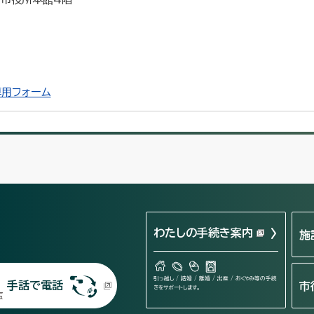
用フォーム
わたしの手続き案内
施
引っ越し / 結婚 / 離婚 / 出産 / おくやみ等の手続
手話で電話
市
きをサポートします。