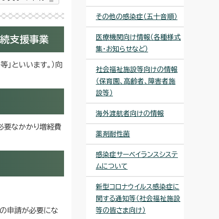
その他の感染症（五十音順）
医療機関向け情報（各種様式
継続支援事業
集・お知らせなど）
等」といいます。）向
社会福祉施設等向けの情報
（保育園、高齢者、障害者施
設等）
海外渡航者向けの情報
必要なかかり増経費
薬剤耐性菌
感染症サーベイランスシステ
ムについて
新型コロナウイルス感染症に
関する通知等（社会福祉施設
議の申請が必要にな
等の皆さま向け）