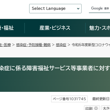
Select Language
康・福祉
産業・ビジネス
魅力・ス
生・医療
>
感染症・予防接種・難病
>
感染症
> 令和6年度新型コロナウ
感染症に係る障害福祉サービス等事業者に対す
最終更新日 
ページ番号1031745
印刷
大き