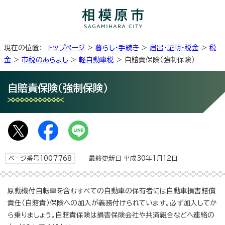
現在の位置：
トップページ
>
暮らし・手続き
>
届出・証明・税金
>
税
金
>
市税のあらまし
>
軽自動車税
> 自賠責保険（強制保険）
自賠責保険（強制保険）
ページ番号1007768
最終更新日 平成30年1月12日
原動機付自転車を含むすべての自動車の保有者には自動車損害賠償
責任（自賠責）保険への加入が義務付けられています。必ず加入してか
ら乗りましょう。自賠責保険は損害保険会社や共済組合などへ連絡の