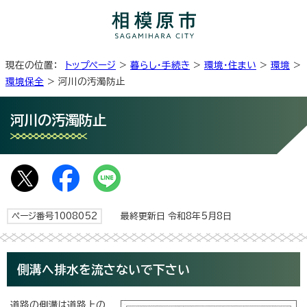
現在の位置：
トップページ
>
暮らし・手続き
>
環境・住まい
>
環境
>
環境保全
> 河川の汚濁防止
河川の汚濁防止
ページ番号1008052
最終更新日 令和8年5月8日
側溝へ排水を流さないで下さい
道路の側溝は道路上の