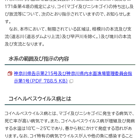
171条第4項の規定により、コイ（マゴイ及びニシキゴイ）の持ち出し及
び放流等について、次のとおり指示されていますので、お知らせしま
す。
なお、本市において、制限されている区域は、相模川の本流及び支
流（道志川（道志ダムより上流）及び早戸川を除く。）及び境川の本流
及び支流となります。
水系の範囲及び指示の内容
神奈川県告示第215号及び神奈川県内水面漁場管理委員会指
示第1号（PDF 788.5 KB）
コイヘルペスウイルス病とは
コイヘルペスウイルス病とは、マゴイ及びニシキゴイに発生する病気で、
死亡率が高い病気です。また、コイヘルペスウイルス病が増殖及び発病
する水温は18℃～25℃であり、春から秋にかけて発症する恐れがあ
ります。なお、コイ特有の病気でウイルスが人や他の魚に感染すること