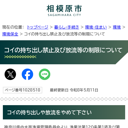
現在の位置：
トップページ
>
暮らし・手続き
>
環境・住まい
>
環境
>
環境保全
> コイの持ち出し禁止及び放流等の制限について
コイの持ち出し禁止及び放流等の制限について
ページ番号1028518
最終更新日 令和8年5月11日
コイの持ち出しや放流をやめて下さい
神奈川県内水面漁場管理委員会より、漁業法第120条第1項及び第