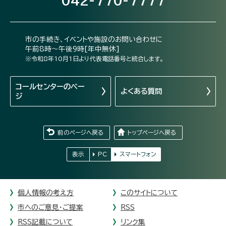
042-770-7777
市の手続き、イベントや施設のお問い合わせに
午前8時～午後9時[年中無休]
※令和8年10月1日より代表電話番号と統合します。
コールセンターの
ペー
よくある質問
ジ
前のページへ戻る
トップページへ戻る
表示
PC
スマートフォン
個人情報の考え方
このサイトについて
市へのご意見・ご提案
RSS
RSS記載について
リンク集