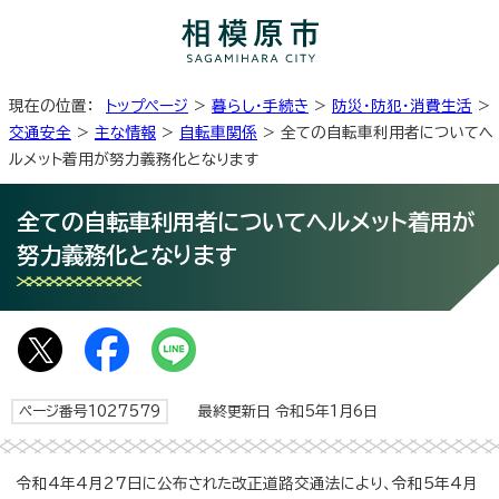
現在の位置：
トップページ
>
暮らし・手続き
>
防災・防犯・消費生活
>
交通安全
>
主な情報
>
自転車関係
> 全ての自転車利用者についてヘ
ルメット着用が努力義務化となります
全ての自転車利用者についてヘルメット着用が
努力義務化となります
ページ番号1027579
最終更新日 令和5年1月6日
令和4年4月27日に公布された改正道路交通法により、令和5年4月