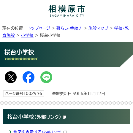
現在の位置：
トップページ
>
暮らし・手続き
>
施設マップ
>
学校・教
育施設
>
小学校
> 桜台小学校
桜台小学校
ページ番号1002976
最終更新日 令和5年11月17日
桜台小学校
（外部リンク）
地図を表示する
（外部リンク）