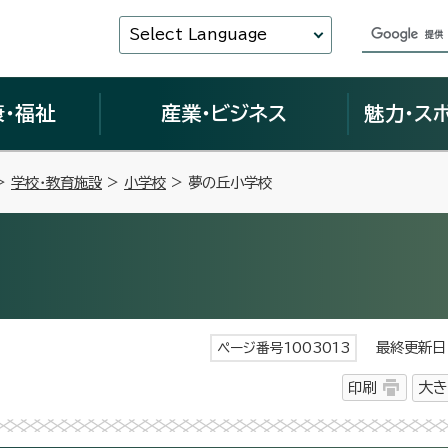
Select Language
康・福祉
産業・ビジネス
魅力・ス
>
学校・教育施設
>
小学校
> 夢の丘小学校
最終更新日 
ページ番号1003013
印刷
大き