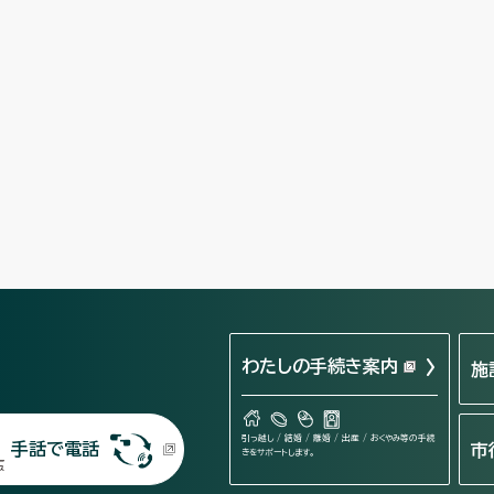
わたしの手続き案内
施
引っ越し / 結婚 / 離婚 / 出産 / おくやみ等の手続
手話で電話
市
きをサポートします。