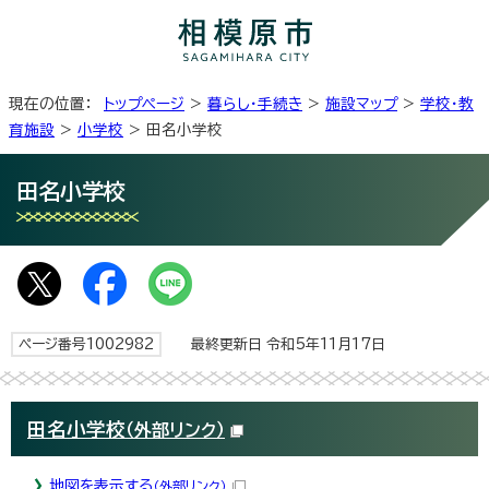
現在の位置：
トップページ
>
暮らし・手続き
>
施設マップ
>
学校・教
育施設
>
小学校
> 田名小学校
田名小学校
ページ番号1002982
最終更新日 令和5年11月17日
田名小学校
（外部リンク）
地図を表示する
（外部リンク）