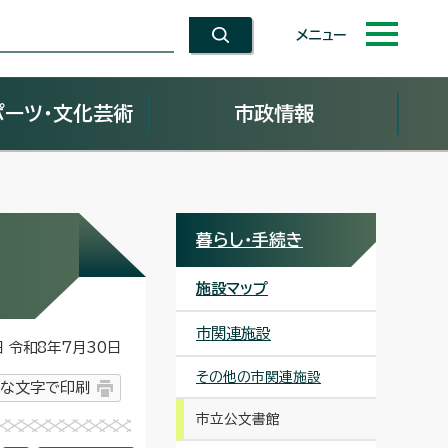
メニュー
ポーツ・文化芸術
市政情報
暮らし・手続き
施設マップ
市関連施設
令和8年7月30日
その他の市関連施設
な文字で印刷
市立公文書館