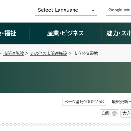
Select Language
康・福祉
産業・ビジネス
魅力・ス
>
市関連施設
>
その他の市関連施設
> 市立公文書館
最終更新日 
ページ番号1002758
印刷
大き