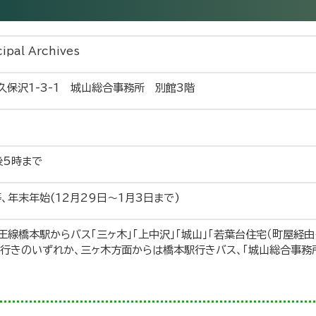
ipal Archives
区久保沢1-3-1 城山総合事務所 別館3階
後5時まで
、年末年始(12月29日～1月3日まで)
王線橋本駅からバス「三ヶ木」「上中沢」「城山」「若葉台住宅（町屋経由を
」行きのいずれか、三ヶ木方面からは橋本駅行きバス、「城山総合事務