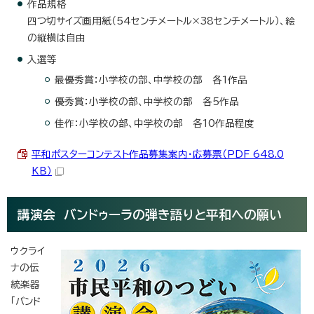
作品規格
四つ切サイズ画用紙（54センチメートル×38センチメートル）、絵
の縦横は自由
入選等
最優秀賞：小学校の部、中学校の部 各1作品
優秀賞：小学校の部、中学校の部 各5作品
佳作：小学校の部、中学校の部 各10作品程度
平和ポスターコンテスト作品募集案内・応募票（PDF 648.0
KB）
講演会 バンドゥーラの弾き語りと平和への願い
ウクライ
ナの伝
統楽器
「バンド