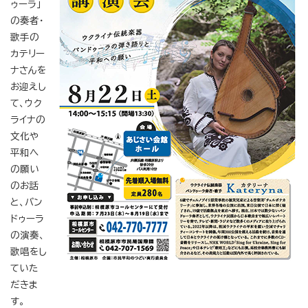
ゥーラ」
の奏者・
歌手の
カテリー
ナさんを
お迎えし
て、ウク
ライナの
文化や
平和へ
の願い
のお話
と、バン
ドゥーラ
の演奏、
歌唱をし
ていた
だきま
す。