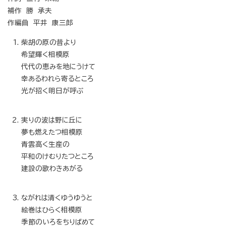
補作 勝 承夫
作編曲 平井 康三郎
柴胡の原の昔より
希望輝く相模原
代代の恵みを地にうけて
幸あるわれら寄るところ
光が招く明日が呼ぶ
実りの波は野に丘に
夢も燃えたつ相模原
青雲高く生産の
平和のけむりたつところ
建設の歌わきあがる
ながれは清くゆうゆうと
絵巻はひらく相模原
季節のいろをちりばめて