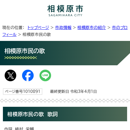
現在の位置：
トップページ
>
市政情報
>
相模原市の紹介
>
市のプロ
フィール
> 相模原市民の歌
相模原市民の歌
ページ番号1010891
最終更新日 令和3年4月1日
相模原市民の歌 歌詞
作詞 植村 栄輔