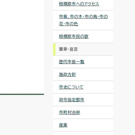
相模原市へのアクセス
市章、市の木・市の鳥・市の
花・市の色
相模原市民の歌
憲章・宣言
歴代市長一覧
施政方針
市史について
政令指定都市
市町村合併
産業