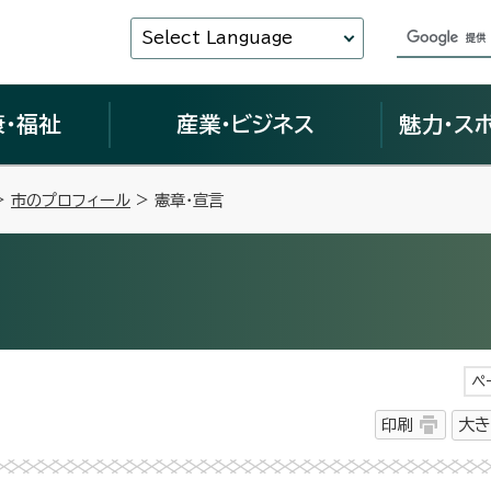
Select Language
康・福祉
産業・ビジネス
魅力・ス
>
市のプロフィール
> 憲章・宣言
ペ
印刷
大き