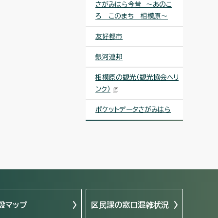
さがみはら今昔 ～あのこ
ろ このまち 相模原～
友好都市
銀河連邦
相模原の観光（観光協会へリ
ンク）
ポケットデータさがみはら
設マップ
区民課の窓口混雑状況