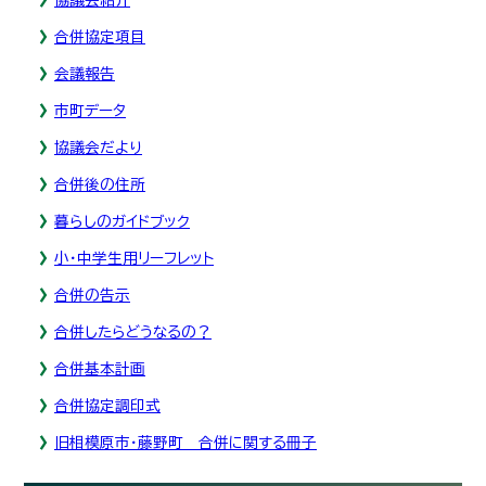
合併協定項目
会議報告
市町データ
協議会だより
合併後の住所
暮らしのガイドブック
小・中学生用リーフレット
合併の告示
合併したらどうなるの？
合併基本計画
合併協定調印式
旧相模原市・藤野町 合併に関する冊子