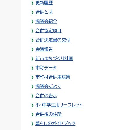
更新履歴
合併とは
協議会紹介
合併協定項目
合併決定書の交付
会議報告
新市まちづくり計画
市町データ
市町村合併用語集
協議会だより
合併の告示
小・中学生用リーフレット
合併後の住所
暮らしのガイドブック