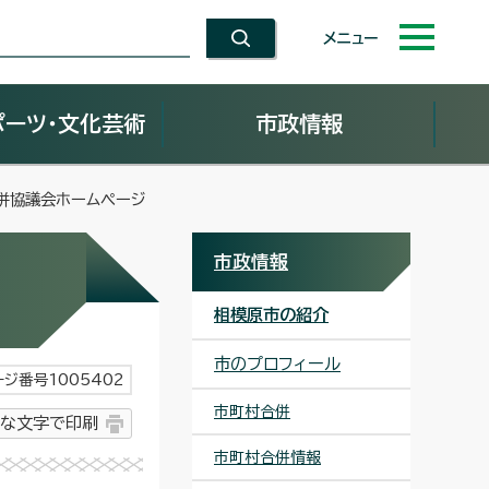
メニュー
ポーツ・文化芸術
市政情報
合併協議会ホームページ
市政情報
相模原市の紹介
市のプロフィール
ージ番号1005402
市町村合併
な文字で印刷
市町村合併情報