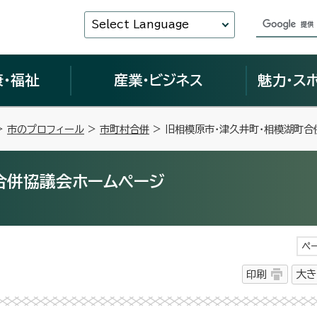
Select Language
康・福祉
産業・ビジネス
魅力・ス
>
市のプロフィール
>
市町村合併
> 旧相模原市・津久井町・相模湖町
合併協議会ホームページ
ペ
印刷
大き