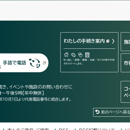
わたしの手続き案内
施
引っ越し / 結婚 / 離婚 / 出産 / おくやみ等の手続
手話で電話
市
きをサポートします。
続き、イベントや施設のお問い合わせに
コ
時～午後9時[年中無休]
ペ
年10月1日より代表電話番号と統合します。
前のページへ戻