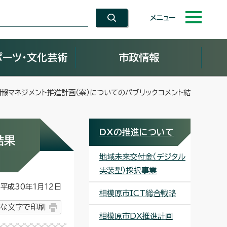
メニュー
ポーツ・文化芸術
市政情報
情報マネジメント推進計画（案）についてのパブリックコメント結
DXの推進について
結果
地域未来交付金（デジタル
実装型）採択事業
平成30年1月12日
相模原市ICT総合戦略
な文字で印刷
相模原市DX推進計画