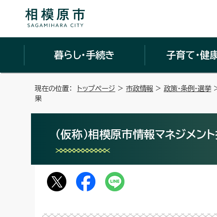
暮らし・手続き
子育て・健
現在の位置：
トップページ
>
市政情報
>
政策・条例・選挙
果
（仮称）相模原市情報マネジメント