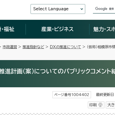
Select Language
康・福祉
産業・ビジネス
魅力・ス
>
市政運営
>
推進指針など
>
DXの推進について
> （仮称）相模原市
推進計画（案）についてのパブリックコメント
最終更新日 
ページ番号1004402
印刷
大き