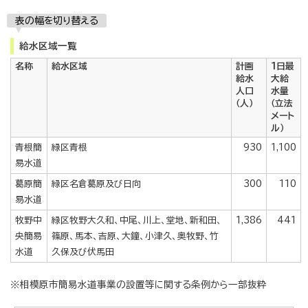
表の幅を切り替える
給水区域一覧
名称
給水区域
計画
1日最
給水
大給
人口
水量
（人）
（立法
メート
ル）
青根簡
緑区青根
930
1,100
易水道
葛原簡
緑区名倉葛原及び日向
300
110
易水道
牧野中
緑区牧野大久和、中尾、川上、堂地、新和田、
1,386
441
央簡易
篠原、馬本、吉原、大鐘、小津久、奥牧野、竹
水道
久保及び伏馬田
※相模原市簡易水道事業の設置等に関する条例から一部抜粋