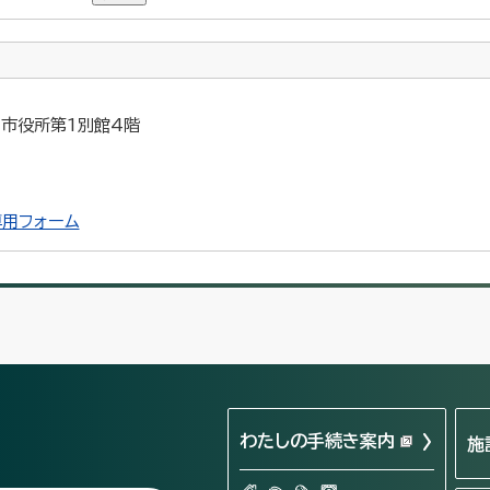
5 市役所第1別館4階
用フォーム
わたしの手続き案内
施