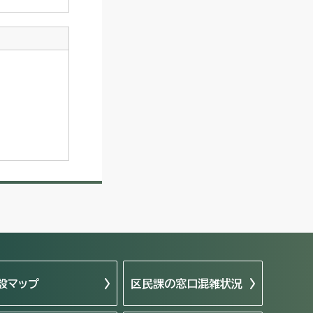
設マップ
区民課の窓口混雑状況