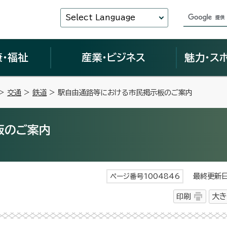
Select Language
康・福祉
産業・ビジネス
魅力・ス
>
交通
>
鉄道
> 駅自由通路等における市民掲示板のご案内
板のご案内
最終更新日 
ページ番号1004846
印刷
大き