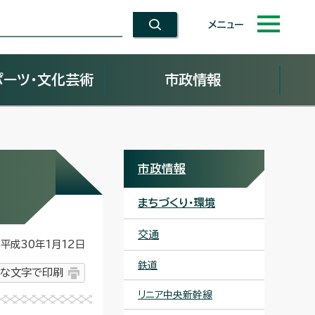
メニュー
ポーツ・文化芸術
市政情報
市政情報
まちづくり・環境
交通
平成30年1月12日
鉄道
な文字で印刷
リニア中央新幹線