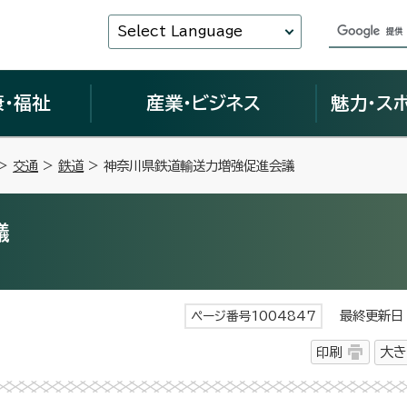
Select Language
康・福祉
産業・ビジネス
魅力・ス
>
交通
>
鉄道
> 神奈川県鉄道輸送力増強促進会議
議
最終更新日 
ページ番号1004847
印刷
大き