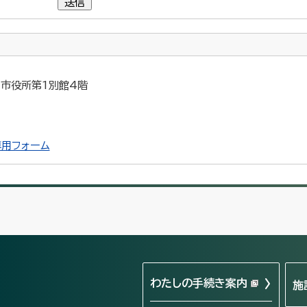
送信
5 市役所第1別館4階
用フォーム
わたしの手続き案内
施