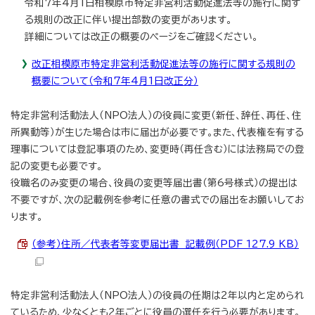
令和7年4月1日相模原市特定非営利活動促進法等の施行に関す
る規則の改正に伴い提出部数の変更があります。
詳細については改正の概要のページをご確認ください。
改正相模原市特定非営利活動促進法等の施行に関する規則の
概要について（令和7年4月1日改正分）
特定非営利活動法人（NPO法人）の役員に変更（新任、辞任、再任、住
所異動等）が生じた場合は市に届出が必要です。また、代表権を有する
理事については登記事項のため、変更時（再任含む）には法務局での登
記の変更も必要です。
役職名のみ変更の場合、役員の変更等届出書（第6号様式）の提出は
不要ですが、次の記載例を参考に任意の書式での届出をお願いしてお
ります。
（参考）住所／代表者等変更届出書 記載例（PDF 127.9 KB）
特定非営利活動法人（NPO法人）の役員の任期は2年以内と定められ
ているため、少なくとも2年ごとに役員の選任を行う必要があります。